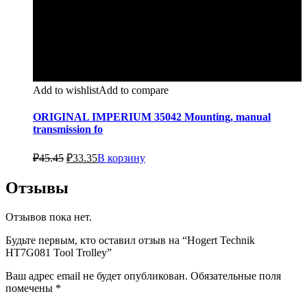
Add to wishlist
Add to compare
ORIGINAL IMPERIUM 35042 Mounting, manual
transmission fo
Первоначальная
Текущая
₽
45.45
₽
33.35
В корзину
цена
цена:
составляла
₽33.35.
Отзывы
₽45.45.
Отзывов пока нет.
Будьте первым, кто оставил отзыв на “Hogert Technik
HT7G081 Tool Trolley”
Ваш адрес email не будет опубликован.
Обязательные поля
помечены
*