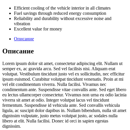
Efficient cooling of the vehicle interior in all climates
Fuel savings through reduced energy consumption
Reliability and durability without excessive noise and
vibration
Excellent value for money
Описание
Описание
Lorem ipsum dolor sit amet, consectetur adipiscing elit. Nullam ut
semper ex, ac gravida arcu. Sed vel facilisis nisi. Aliquam erat
volutpat. Vestibulum tincidunt justo vel ex sollicitudin, nec efficitur
ipsum euismod. Curabitur volutpat tincidunt venenatis. Proin at mi
vel elit condimentum viverra. Nulla facilisi. Vivamus nec
condimentum ante. Suspendisse vitae convallis ante. Sed eget libero
eu lectus ullamcorper consectetur. Vivamus non urna eu odio lacinia
viverra sit amet at odio. Integer volutpat lacus vel tincidunt
fermentum. Suspendisse id vehicula ante. Sed convallis vehicula
ligula, ac suscipit dolor dapibus in. Nullam bibendum, nulla sit amet
dignissim vulputate, justo metus volutpat justo, ac sodales nulla
libero at elit. Nulla facilisi. Donec id orci in sapien egestas
dignissim.