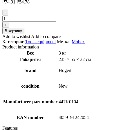
Первоначальная
Текущая
₽
74.91
₽
54.78
цена
цена:
составляла
₽54.78.
-
₽74.91.
Количество
товара
+
Hogert
В корзину
Technik
Add to wishlist
Add to compare
HT7G081
Категория:
Tools equipment
Метка:
Mobex
Tool
Product information
Trolley
Вес
3 кг
Габариты
235 × 55 × 32 см
brand
Hogert
condition
New
Manufacturer part number
447K0104
EAN number
4059191242054
Features