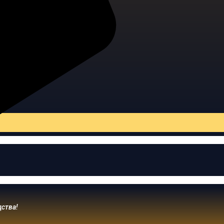
дства!