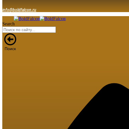
info@boldfalcon.ru
Search
Поиск