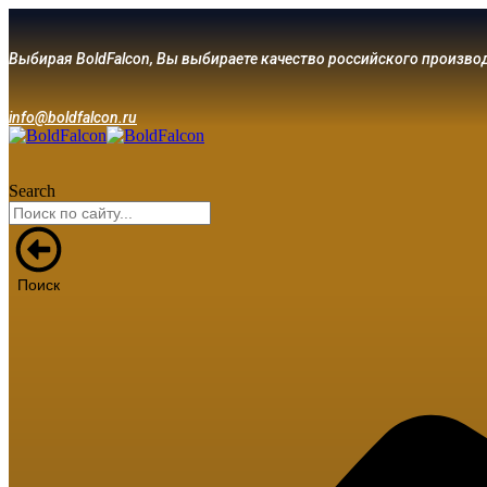
Выбирая BoldFalcon, Вы выбираете качество российского произво
info@boldfalcon.ru
Search
Поиск