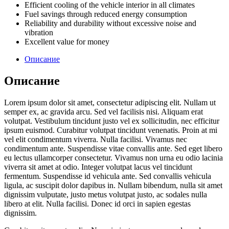
Efficient cooling of the vehicle interior in all climates
Fuel savings through reduced energy consumption
Reliability and durability without excessive noise and
vibration
Excellent value for money
Описание
Описание
Lorem ipsum dolor sit amet, consectetur adipiscing elit. Nullam ut
semper ex, ac gravida arcu. Sed vel facilisis nisi. Aliquam erat
volutpat. Vestibulum tincidunt justo vel ex sollicitudin, nec efficitur
ipsum euismod. Curabitur volutpat tincidunt venenatis. Proin at mi
vel elit condimentum viverra. Nulla facilisi. Vivamus nec
condimentum ante. Suspendisse vitae convallis ante. Sed eget libero
eu lectus ullamcorper consectetur. Vivamus non urna eu odio lacinia
viverra sit amet at odio. Integer volutpat lacus vel tincidunt
fermentum. Suspendisse id vehicula ante. Sed convallis vehicula
ligula, ac suscipit dolor dapibus in. Nullam bibendum, nulla sit amet
dignissim vulputate, justo metus volutpat justo, ac sodales nulla
libero at elit. Nulla facilisi. Donec id orci in sapien egestas
dignissim.