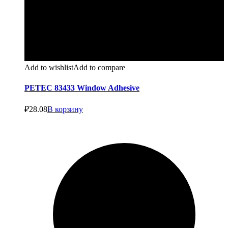
Add to wishlist
Add to compare
PETEC 83433 Window Adhesive
₽
28.08
В корзину