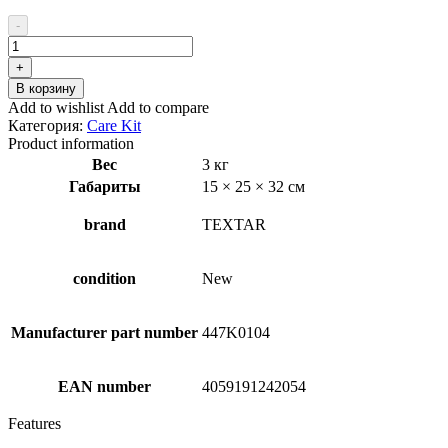
цена
цена:
составляла
₽3.84.
-
₽5.12.
Количество
товара
+
TEXTAR
В корзину
96000100
Add to wishlist
Add to compare
Brake
Категория:
Care Kit
/
Product information
Clutch
Вес
3 кг
Cleaner
Габариты
15 × 25 × 32 см
brand
TEXTAR
condition
New
Manufacturer part number
447K0104
EAN number
4059191242054
Features