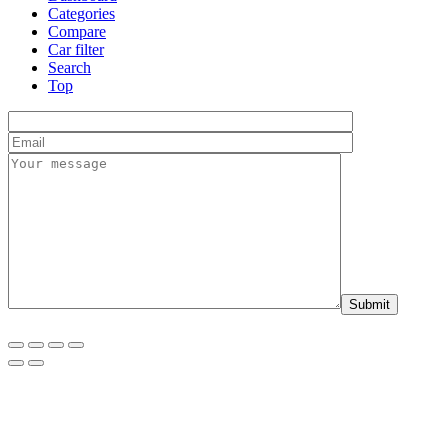
Categories
Compare
Car filter
Search
Top