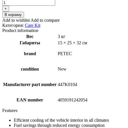
₽6.10.
Количество
товара
+
PETEC
В корзину
94435
Add to wishlist
Add to compare
Grease
Категория:
Care Kit
Product information
Вес
3 кг
Габариты
15 × 25 × 32 см
brand
PETEC
condition
New
Manufacturer part number
447K0104
EAN number
4059191242054
Features
Efficient cooling of the vehicle interior in all climates
Fuel savings through reduced energy consumption