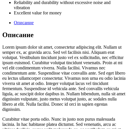
Reliability and durability without excessive noise and
vibration
Excellent value for money
Описание
Описание
Lorem ipsum dolor sit amet, consectetur adipiscing elit. Nullam ut
semper ex, ac gravida arcu. Sed vel facilisis nisi. Aliquam erat
volutpat. Vestibulum tincidunt justo vel ex sollicitudin, nec efficitur
ipsum euismod. Curabitur volutpat tincidunt venenatis. Proin at mi
vel elit condimentum viverra. Nulla facilisi. Vivamus nec
condimentum ante. Suspendisse vitae convallis ante. Sed eget libero
eu lectus ullamcorper consectetur. Vivamus non urna eu odio lacinia
viverra sit amet at odio. Integer volutpat lacus vel tincidunt
fermentum. Suspendisse id vehicula ante. Sed convallis vehicula
ligula, ac suscipit dolor dapibus in. Nullam bibendum, nulla sit amet
dignissim vulputate, justo metus volutpat justo, ac sodales nulla
libero at elit. Nulla facilisi. Donec id orci in sapien egestas
dignissim.
Curabitur vitae porta odio. Nunc in justo non purus malesuada
lacinia. In hac habitasse platea dictumst. Sed venenatis, arcu ac