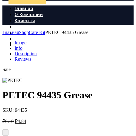
Главная
О Компании
Клиенты
Продукция
Главная
Shop
Care Kit
PETEC 94435 Grease
Новости
Документы
Image
Контакты
Info
Description
Reviews
Sale
PETEC 94435 Grease
SKU:
94435
Первоначальная
Текущая
₽
6.10
₽
4.84
цена
цена:
составляла
₽4.84.
-