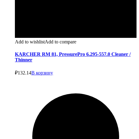
Add to wishlist
Add to compare
KARCHER RM 81, PressurePro 6.295-557.0 Cleaner /
Thinner
₽
132.14
В корзину