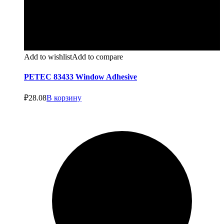
Add to wishlist
Add to compare
PETEC 83433 Window Adhesive
₽
28.08
В корзину