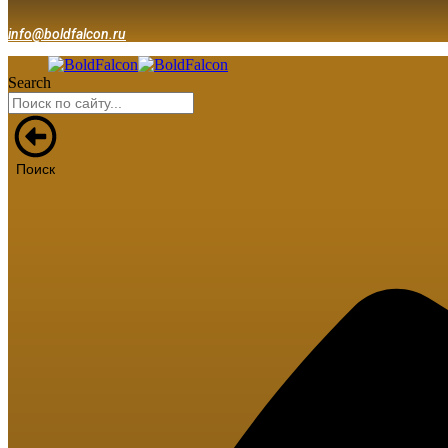
info@boldfalcon.ru
Search
Поиск