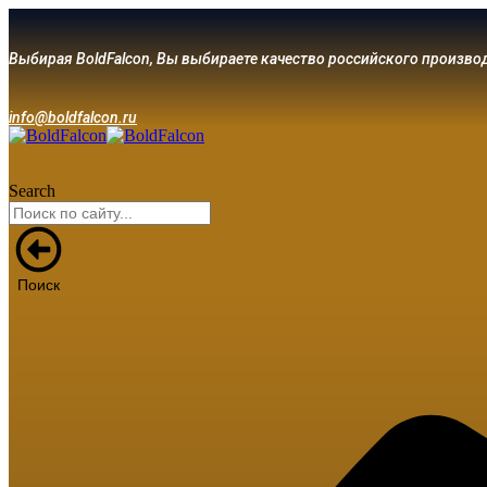
Выбирая BoldFalcon, Вы выбираете качество российского произво
info@boldfalcon.ru
Search
Поиск