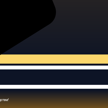
дства!