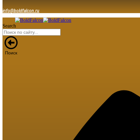
info@boldfalcon.ru
Search
Поиск