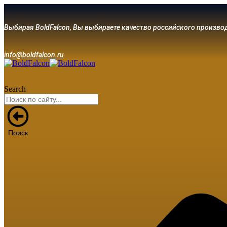
Выбирая BoldFalcon, Вы выбираете качество российского произво
info@boldfalcon.ru
Search
Поиск