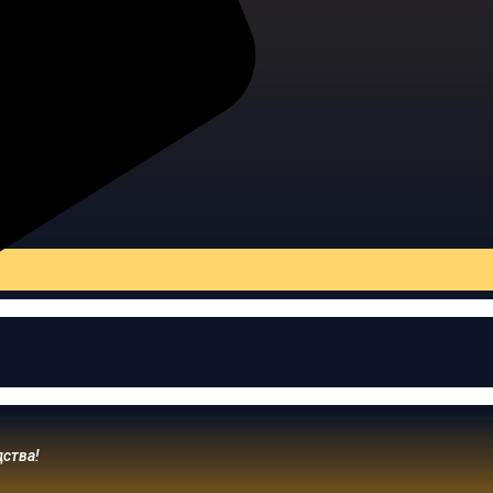
дства!