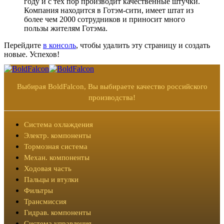
году и с тех пор производит качественные штучки.
Компания находится в Готэм-сити, имеет штат из
более чем 2000 сотрудников и приносит много
пользы жителям Готэма.
Перейдите
в консоль
, чтобы удалить эту страницу и создать
новые. Успехов!
Выбирая BoldFalcon, Вы выбираете качество российского
производства!
Система охлаждения
Электр. компоненты
Тормозная система
Механ. компоненты
Ходовая часть
Пальцы и втулки
Фильтры
Трансмиссия
Гидрав. компоненты
Система управления