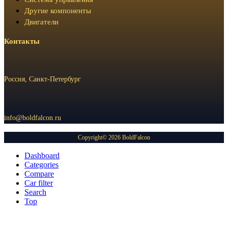
Другие компоненты
Двигатели
Контакты
Россия, Санкт-Петербург
info@boldfalcon.ru
Copyright© 2026 BoldFalcon
Dashboard
Categories
Compare
Car filter
Search
Top