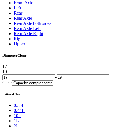
Front Axle
Left
Rear
Rear Axle
Rear Axle both sides
Rear Axle Left
Rear Axle Right
Right
Upper
Diameter
Clear
17
19
-
Clear
Litters
Clear
0.35L
0.44L
10L
1L
2L