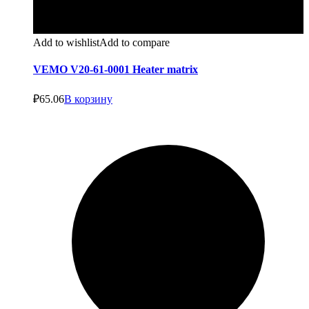
Add to wishlist
Add to compare
VEMO V20-61-0001 Heater matrix
₽
65.06
В корзину