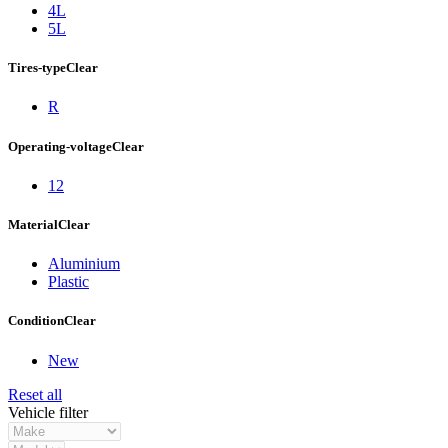
4L
5L
Tires-type
Clear
R
Operating-voltage
Clear
12
Material
Clear
Aluminium
Plastic
Condition
Clear
New
Reset all
Vehicle filter