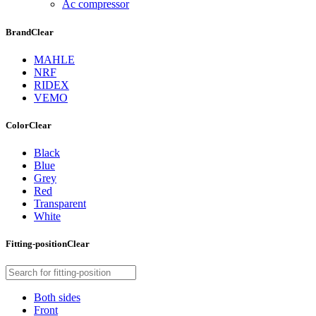
Ac compressor
Brand
Clear
MAHLE
NRF
RIDEX
VEMO
Color
Clear
Black
Blue
Grey
Red
Transparent
White
Fitting-position
Clear
Both sides
Front